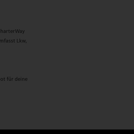
 CharterWay
umfasst Lkw,
ot für deine