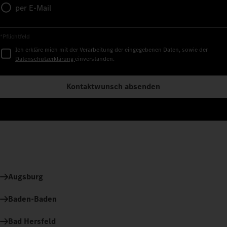
per E-Mail
*Pflichtfeld
Ich erkläre mich mit der Verarbeitung der eingegebenen Daten, sowie der
Datenschutzerklärung
einverstanden.
Kontaktwunsch absenden
Augsburg
Baden-Baden
Bad Hersfeld