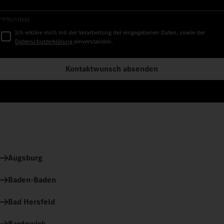
*Pflichtfeld
Ich erkläre mich mit der Verarbeitung der eingegebenen Daten, sowie der
Datenschutzerklärung
einverstanden.
Kontaktwunsch absenden
Augsburg
Baden-Baden
Bad Hersfeld
Bardowick