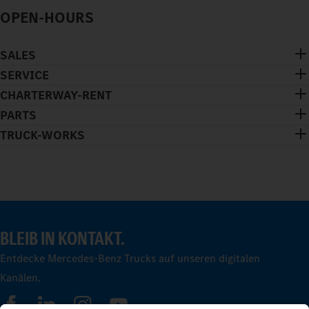
OPEN-HOURS
SALES
SERVICE
CHARTERWAY-RENT
PARTS
TRUCK-WORKS
BLEIB IN KONTAKT.
Entdecke Mercedes-Benz Trucks auf unseren digitalen
Kanälen.