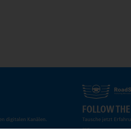
FOLLOW THE
n digitalen Kanälen.
Tausche jetzt Erfahr
aus.